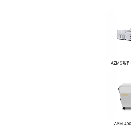
AZMS系
ASM-4