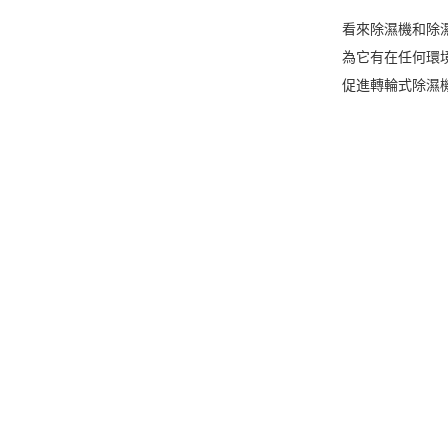
看來除濕機和除
為它有在任何環
促進轉輪式除濕