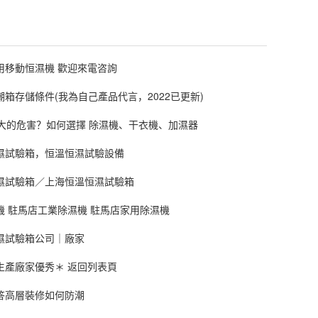
用移動恒濕機 歡迎來電咨詢
箱存儲條件(我為自己產品代言，2022已更新)
度大的危害？如何選擇 除濕機、干衣機、加濕器
濕試驗箱，恒溫恒濕試驗設備
濕試驗箱／上海恒溫恒濕試驗箱
機 駐馬店工業除濕機 駐馬店家用除濕機
濕試驗箱公司｜廠家
生產廠家優秀＊ 返回列表頁
答高層裝修如何防潮