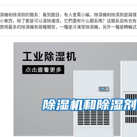
濕機和除濕劑的關系：看到題目，有人會罵小編，除濕機和除濕劑是兩樣
小東西，除了都是可以清除潮濕，它們還有什么關系嗎？這關系說有也有
使用最多的除濕機有兩種類型，一種是冷凍室除濕機，另外一種是轉輪式