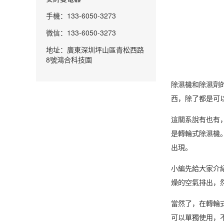
手機：133-6050-3273
微信：133-6050-3273
地址：廣東深圳坪山區青松西路
8號鴻合科技園
除濕機
和
除濕
劑
西，除了都是可
這關系說有也有
是
轉輪式除濕機
出現。
小編先給大家介
燥的空氣排出，
當然了，在轉輪
可以單獨使用，