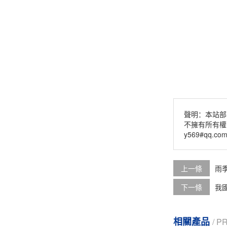
聲明：本站部
不擁有所有權
y569#qq.c
上一條
雨
下一條
我
相關產品
/ 