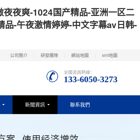
夜夜爽-1024国产精品-亚洲一区二
精品-午夜激情婷婷-中文字幕av日韩-
公司簡介
|
研發團隊
|
網站地圖
|
xml地圖
全國咨詢熱線：
133-6050-3273
新聞資訊
聯系我們