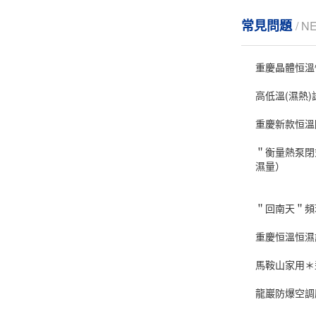
常見問題
/ N
重慶晶體恒溫
高低溫(濕熱)
重慶新款恒溫
＂衡量熱泵閉
濕量）
＂回南天＂頻
重慶恒溫恒濕
馬鞍山家用＊
龍巖防爆空調