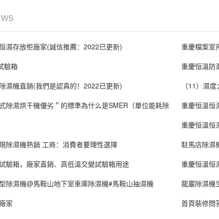
EWS
恒濕存放柜廠家(誠信推薦：2022已更新)
重慶檔案室
試驗箱
重慶恒溫防潮
除濕機直銷(我們是認真的！2022已更新)
（11）濕
式除濕烘干機優劣＂的標準為什么是SMER（單位能耗除
重慶恒溫恒
重慶恒溫恒
現除濕機熱銷 工商：消費者要理性選擇
駐馬店除濕
試驗箱，廠家直銷、高低溫交變試驗箱用途
重慶恒溫恒
型除濕機@馬鞍山地下室車庫除濕機#馬鞍山抽濕機
龍巖除濕機
廠家
首頁裝修問