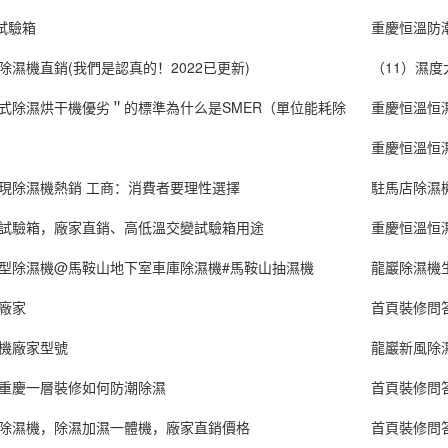
試驗箱
重慶恒溫防潮
除濕機直銷(我們是認真的！2022已更新)
（11）濕
式除濕烘干機優劣＂的標準為什么是SMER（單位能耗除
重慶恒溫恒
重慶恒溫恒
現除濕機熱銷 工商：消費者要理性選擇
駐馬店除濕
試驗箱，廠家直銷、高低溫交變試驗箱用途
重慶恒溫恒
型除濕機@馬鞍山地下室車庫除濕機#馬鞍山抽濕機
龍巖除濕機
廠家
首頁裝修問
機廠家型號
龍巖新風除
重慶一層裝修如何防潮除濕
首頁裝修問
除濕機，除濕加濕一體機，廠家直銷價格
首頁裝修問