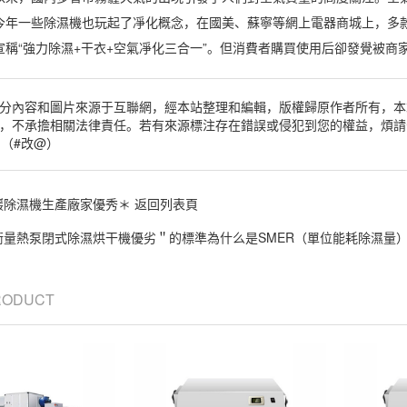
今年一些
除濕
機也玩起了凈化概念，在國美、蘇寧等網上
電器
商城上，多
稱“強力除濕+干衣+空氣凈化三合一”。但消費者購買使用后卻發覺被商家
分內容和圖片來源于互聯網，經本站整理和編輯，版權歸原作者所有，本
，不承擔相關法律責任。若有來源標注存在錯誤或侵犯到您的權益，煩請
om（#改@）
巖除濕機生產廠家優秀＊ 返回列表頁
衡量熱泵閉式除濕烘干機優劣＂的標準為什么是SMER（單位能耗除濕量
PRODUCT