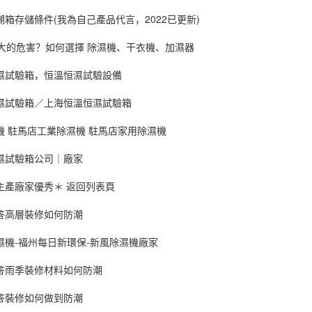
箱存儲條件(我為自己產品代言，2022已更新)
度大的危害？如何選擇 除濕機、干衣機、加濕器
濕試驗箱，恒溫恒濕試驗設備
濕試驗箱／上海恒溫恒濕試驗箱
機 駐馬店工業除濕機 駐馬店家用除濕機
濕試驗箱公司｜廠家
生產廠家優秀＊ 返回列表頁
答高層裝修如何防潮
濕機-福州每日新環保-新風除濕機廠家
答雨季裝修材料如何防潮
答裝修如何做到防潮