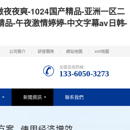
夜夜爽-1024国产精品-亚洲一区二
精品-午夜激情婷婷-中文字幕av日韩-
公司簡介
|
研發團隊
|
網站地圖
|
xml地圖
全國咨詢熱線：
133-6050-3273
新聞資訊
聯系我們