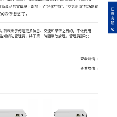
款新產品的宣傳單上都加上了“
凈化空氣
”、“空氣過濾”的功能宣
在
線
的宣傳“忽悠”了。
客
服
站轉載出于傳遞更多信息、交流和學習之目的，不做商用
告知網站管理員，將于第一時間整改處理。管理員郵箱：
查看詳情 +
）
查看詳情 +