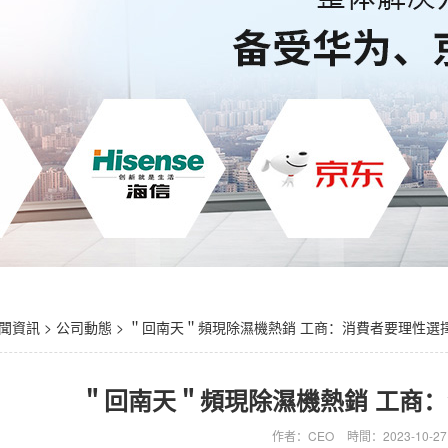
聞資訊
>
公司動態
> ＂回南天＂頻現除濕機熱銷 工商：消費者要理性選
＂回南天＂頻現除濕機熱銷 工商
作者：CEO
時間：2023-10-27