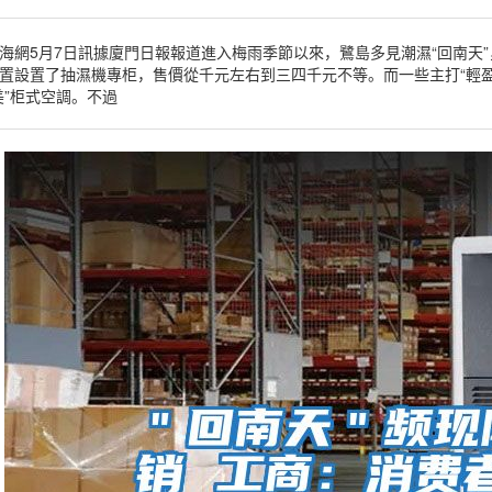
海網5月7日訊據廈門日報報道進入梅雨季節以來，鷺島多見潮濕“回南天
置設置了抽濕機專柜，售價從千元左右到三四千元不等。而一些主打“輕
美”柜式空調。不過