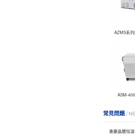
AZMS系
ASM-4
常見問題
/ N
重慶晶體恒溫