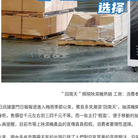
＂回南天＂頻現除濕機熱銷 工商：消費
訊據廈門日報報道進入
梅雨季
節以來，鷺島多見潮濕“
回南天
”，
抽濕機
專柜，售價從千元左右到三四千元不等。而一些主打“輕盈”、便于移動的抽
人員提醒，目前市場上
除濕機
產品的宣傳真真假假，消費者要理性選擇。
，國內多省市霧霾天氣的出現引發了人們對空氣質量的高度關注。
空