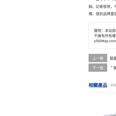
銷。記者發現，
傳，個別品牌還宣
聲明：本站部
不擁有所有權
y569#qq.c
上一條
龍
下一條
＂
相關產品
/ 