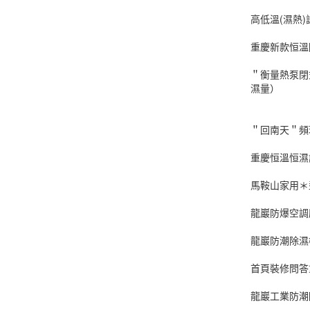
高低溫(濕熱)
重慶新款恒溫
＂衡量熱泵閉
濕量）
＂回南天＂頻
重慶恒溫恒濕
馬鞍山家用＊
龍巖防爆空調
龍巖防潮除濕
首頁裝修問答
龍巖工業防潮