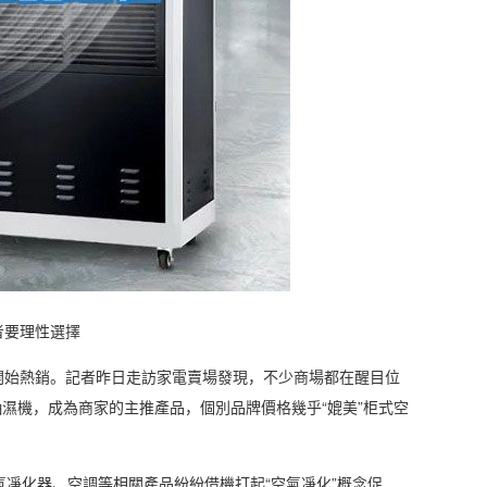
者要理性選擇
開始熱銷。記者昨日走訪
家電
賣場發現，不少商場都在醒目位
濕機，成為商家的主推產品，個別品牌價格幾乎“媲美”柜式
空
氣凈化器
、空調等相關產品紛紛借機打起“
空氣凈化
”概念促