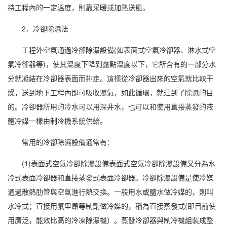
持工程內的一定溫度，則靠采暖或加熱送風。
2．冷卻除濕法
工程外空氣通過冷卻
除濕設備
(如表面式空氣冷卻器、淋水式空
氣冷卻器等)，使其溫度下降到露點溫度以下，它所含有的一部分水
分就凝結在冷卻器表面而排走。這樣從冷卻器出來的空氣就比較干
燥，送到地下工程內即可吸收
濕氣
，如此循環，就達到了除濕的目
的。冷卻器所用的冷水可以用深井水，也可以和使用直接蒸發的液
體冷媒一樣由制冷機系統供給。
常用的冷卻除濕設備通常有：
(1)表面式空氣冷卻除濕設備表面式空氣冷卻除濕設備又分為水
冷式表面冷卻器和直接蒸發式表面冷卻器。冷卻除濕設備是使冷媒
通過散熱肋管與空氣進行熱交換。一般用水或鹽水做冷媒的，則叫
水冷式；直接用氟里昂等制劑做冷媒的，稱為直接蒸發式(即目前使
用廣泛，能效比高的冷凍
除濕機
）。蒸發冷卻器與制冷機組裝成整