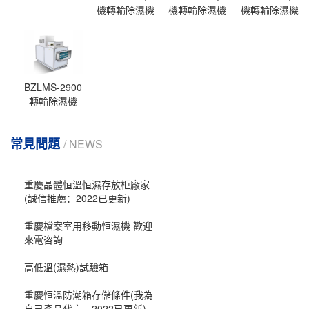
機轉輪除濕機
機轉輪除濕機
機轉輪除濕機
BZLMS-2900
轉輪除濕機
常見問題
/ NEWS
重慶晶體恒溫恒濕存放柜廠家
(誠信推薦：2022已更新)
重慶檔案室用移動恒濕機 歡迎
來電咨詢
高低溫(濕熱)試驗箱
重慶恒溫防潮箱存儲條件(我為
自己產品代言，2022已更新)