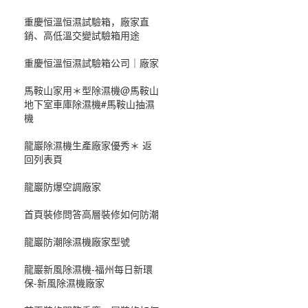
重慶恒溫恒濕試驗箱，廠家直
銷、高低溫交變試驗箱用途
重慶恒溫恒濕試驗箱公司｜廠家
馬鞍山家用＊型除濕機@馬鞍山
地下室車庫除濕機#馬鞍山抽濕
機
龍巖除濕機生產廠家優秀＊ 返
回列表頁
龍巖防爆空調廠家
首頁裝修問答高層裝修如何防潮
龍巖防潮除濕機廠家型號
龍巖新風除濕機-福州每日新環
保-新風除濕機廠家