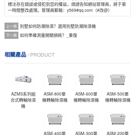
標注存在錯誤或侵犯到您的權益，煩請告知網站管理員，將于第
一時間整改處理。管理員郵箱：y569#qq.com（#改@）
別墅如何防潮除濕？選用別墅防潮除濕機
上一條
如何準確測量開關損耗？_重復
下一條
相關產品
/ PRODUCT
AZMS系列組
ASM-800單
ASM-600單
ASM-500單
合式轉輪除濕
機轉輪除濕機
機轉輪除濕機
機轉輪除濕機
機
ASM-400單
ASM-300單
ASM-200單