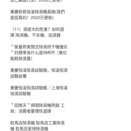
重慶新款恒溫除濕機直銷(我們
是認真的！2022已更新)
（11）濕度大的危害？如何選
擇 除濕機、干衣機、加濕器
＂衡量熱泵閉式除濕烘干機優劣
＂的標準為什么是SMER（單位
能耗除濕量）
重慶恒溫恒濕試驗箱，恒溫恒濕
試驗設備
重慶恒溫恒濕試驗箱／上海恒溫
恒濕試驗箱
＂回南天＂頻現除濕機熱銷 工
商：消費者要理性選擇
駐馬店除濕機 駐馬店工業除濕
機 駐馬店家用除濕機