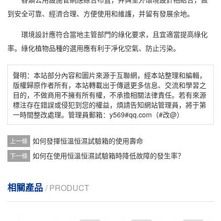
到安全可靠、經濟合理、方便使用和維護，并留有發展余地。
環境設計應符合當地主管部門的綠化要求，且宜適當提高綠化
率。綠化植物品種的選用應有利于
凈化空氣
、防止污染。
聲明：本站部分內容和圖片來源于互聯網，經本站整理和編輯，
版權歸原作者所有，本站轉載出于傳遞更多信息、交流和學習之
目的，不做商用不擁有所有權，不承擔相關法律責任。若有來源
標注存在錯誤或侵犯到您的權益，煩請告知網站管理員，將于第
一時間整改處理。管理員郵箱：y569#qq.com（#改@）
如何發揮恒溫恒濕試驗箱的使用壽命
上一條
如何在使用恒溫恒濕試驗箱時降低故障的發生率？
下一條
相關產品
/ PRODUCT