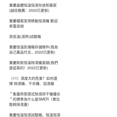
重慶晶體恒溫恒濕存放柜廠家
(誠信推薦：2022已更新)
重慶檔案室用移動恒濕機 歡迎
來電咨詢
高低溫(濕熱)試驗箱
重慶恒溫防潮箱存儲條件(我為
自己產品代言，2022已更新)
重慶新款恒溫除濕機直銷(我們
是認真的！2022已更新)
（11）濕度大的危害？如何選
擇 除濕機、干衣機、加濕器
＂衡量熱泵閉式除濕烘干機優劣
＂的標準為什么是SMER（單位
能耗除濕量）
重慶恒溫恒濕試驗箱，恒溫恒濕