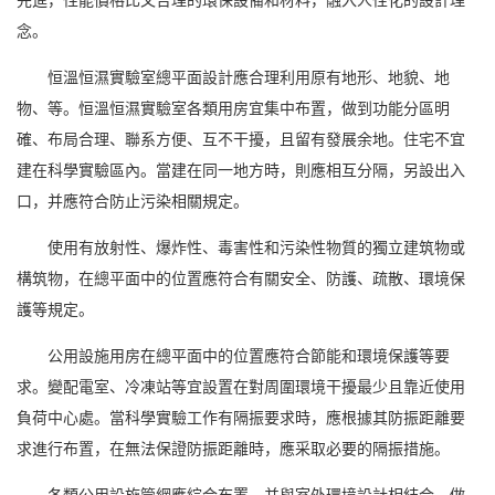
念。
恒溫恒濕實驗室總平面設計應合理利用原有地形、地貌、地
物、等。恒溫恒濕實驗室各類用房宜集中布置，做到功能分區明
確、布局合理、聯系方便、互不干擾，且留有發展余地。住宅不宜
建在科學實驗區內。當建在同一地方時，則應相互分隔，另設出入
口，并應符合防止污染相關規定。
使用有放射性、爆炸性、毒害性和污染性物質的獨立建筑物或
構筑物，在總平面中的位置應符合有關安全、防護、疏散、環境保
護等規定。
公用設施用房在總平面中的位置應符合節能和環境保護等要
求。變配電室、冷凍站等宜設置在對周圍環境干擾最少且靠近使用
負荷中心處。當科學實驗工作有隔振要求時，應根據其防振距離要
求進行布置，在無法保證防振距離時，應采取必要的隔振措施。
各類公用設施管網應綜合布置，并與室外環境設計相結合，做