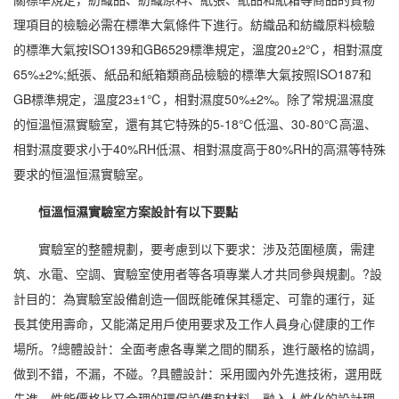
理項目的檢驗必需在標準大氣條件下進行。紡織品和紡織原料檢驗
的標準大氣按ISO139和GB6529標準規定，溫度20±2℃，相對
濕度
65%±2%;紙張、紙品和紙箱類商品檢驗的標準大氣按照ISO187和
GB標準規定，溫度23±1℃，
相對濕度
50%±2%。除了常規溫濕度
的恒溫恒濕實驗室，還有其它特殊的5-18℃低溫、30-80℃高溫、
相對濕度要求小于40%RH低濕、相對濕度高于80%RH的高濕等特殊
要求的恒溫恒濕實驗室。
恒溫恒濕實驗室方案設計有以下要點
實驗室的整體規劃，要考慮到以下要求：涉及范圍極廣，需建
筑、水電、
空調
、實驗室使用者等各項專業人才共同參與規劃。?設
計目的：為實驗室設備創造一個既能確保其穩定、可靠的運行，延
長其使用壽命，又能滿足用戶使用要求及工作人員身心健康的工作
場所。?總體設計：全面考慮各專業之間的關系，進行嚴格的協調，
做到不錯，不漏，不碰。?具體設計：采用國內外先進技術，選用既
先進，性能價格比又合理的環保設備和材料，融入人性化的設計理